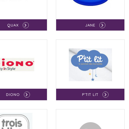
QUAX
JANE
DIONO
P'TIT LIT