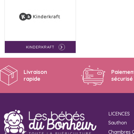
KINDERKRAFT
Livraison
Paiemen
rapide
sécurisé
LICENCES
Sauthon
Chambres 