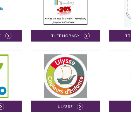
Y
THERMOBABY
TR
ULYSSE