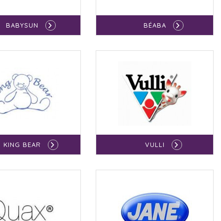
BABYSUN
BÉABA
KING BEAR
VULLI