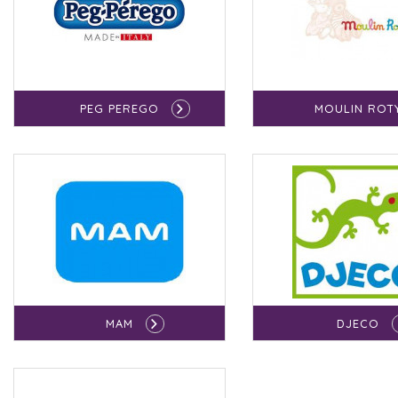
PEG PEREGO
MOULIN ROT
MAM
DJECO