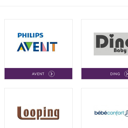
AVENT
DING