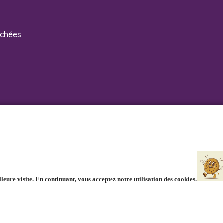
achées
 Compagnie
eure visite. En continuant, vous acceptez notre utilisation des cookies.
le Basly 62330 ISBERGUES FRANCE -
lesbebesdubonheur.com@gmail.com
-
42Stores :
boutique sur Internet