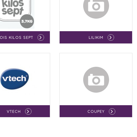
OIS KILOS SEPT
LILIKIM
VTECH
COUPEY