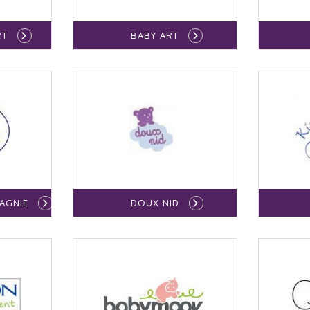
RT
BABY ART
AGNIE
DOUX NID