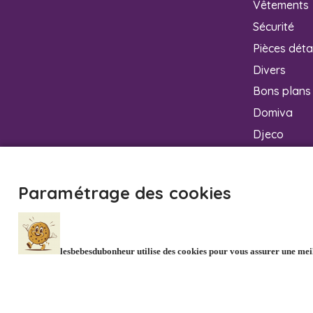
Vêtements
Sécurité
Pièces dét
Divers
Bons plans
Domiva
Djeco
Babymoov
Doudou et
Paramétrage des cookies
Koala
lesbebesdubonheur utilise des cookies pour vous assurer une meill
EURL GERNAT 5 rue Emi