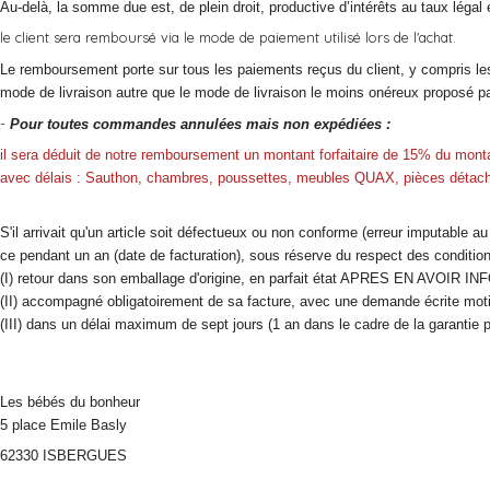
Au-delà, la somme due est, de plein droit, productive d’intérêts au taux légal 
le client sera remboursé via le mode de paiement utilisé lors de l'achat.
Le remboursement porte sur tous les paiements reçus du client, y compris les f
mode de livraison autre que le mode de livraison le moins onéreux proposé par
-
Pour toutes commandes annulées mais non expédiées :
il sera déduit de notre remboursement un montant forfaitaire de 15% du monta
avec délais : Sauthon, chambres, poussettes, meubles QUAX, pièces détach
S'il arrivait qu'un article soit défectueux ou non conforme (erreur imputable 
ce pendant un an (date de facturation), sous réserve du respect des conditio
(I) retour dans son emballage d'origine, en parfait état APRES EN AVOIR I
(II) accompagné obligatoirement de sa facture, avec une demande écrite mot
(III) dans un délai maximum de sept jours (1 an dans le cadre de la garantie pr
Les bébés du bonheur
5 place Emile Basly
62330 ISBERGUES