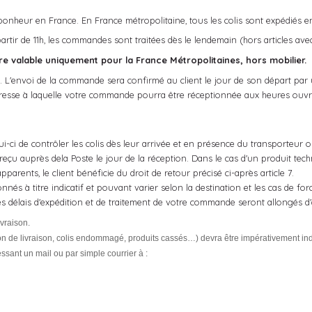
bonheur en France. En France métropolitaine, tous les colis sont expédiés e
tir de 11h, les commandes sont traitées dès le lendemain (hors articles avec
fre valable uniquement pour la France Métropolitaines, hors mobilier.
nde. L'envoi de la commande sera confirmé au client le jour de son départ p
ne adresse à laquelle votre commande pourra être réceptionnée aux heures ouvr
elui-ci de contrôler les colis dès leur arrivée et en présence du transporteur 
 reçu auprès dela Poste le jour de la réception. Dans le cas d'un produit tech
pparents, le client bénéficie du droit de retour précisé ci-après article 7.
és à titre indicatif et pouvant varier selon la destination et les cas de forc
s délais d'expédition et de traitement de votre commande seront allongés d'
ivraison.
bon de livraison, colis endommagé, produits cassés…) devra être impérativement i
ssant un mail ou par simple courrier à :