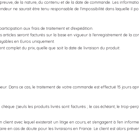
reuve, de la nature, du contenu et de la date de commande. Les informatio
endeur ne saurait être tenu responsable de l'impossibilité dans laquelle il pour
articipation aux frais de traitement et d'expédition.
es articles seront facturés sur la base en vigueur à l'enregistrement de la 
payables en Euros uniquement.
complet du prix, quelle que soit la date de livraison du produit.
eur. Dans ce cas, le traitement de votre commande est effectué 15 jours ap
que (seuls les produits livrés sont facturés ; le cas échéant, le trop-perç
ient avec lequel existerait un litige en cours, et s'engagent à l'en informe
en cas de doute pour les livraisons en France. Le client est alors préven