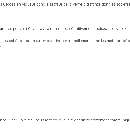
 les usages en vigueur dans le secteur de la vente à distance dont les société
rticles peuvent être provisoirement ou définitivement indisponibles chez no
e, Les bébés du bonheur en avertira personnellement dans les meilleurs dél
e.
heur par un e-mail sous réserve que le client ait correctement communiqu
.