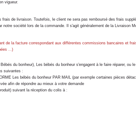
en vigueur.
rais de livraison. Toutefois, le client ne sera pas remboursé des frais supplém
 notre société lors de la commande. Il s'agit généralement de la Livraison Mo
nt de la facture correspondant aux différentes commissions bancaires et frais
ées ...)
au Bébés du bonheur), Les bébés du bonheur s'engagent à le faire réparer, ou le
ns suivantes :
NFORME Les bébés du bonheur PAR MAIL (par exemple certaines pièces détach
ivée afin de répondre au mieux à votre demande
oduit) suivant la réception du colis à :