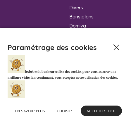
Divers
Bons plans
Domiva
Djeco
Babymoov
Paramétrage des cookies
Doudou et Compagnie
Koala
lesbebesdubonheur utilise des cookies pour vous assurer une
meilleure visite. En continuant, vous acceptez notre utilisation des cookies.
Newsletter
Politique d'utilisation des
cookies
Mentions légales
Notre magasin en image
EN SAVOIR PLUS
CHOISIR
ACCEPTER TOUT
Conditions générales de
vente
Informations livraison