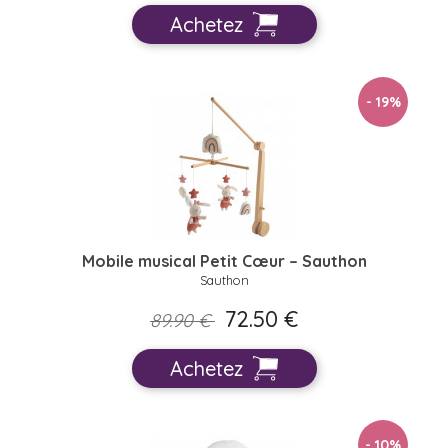
Achetez
- 19
%
Mobile musical Petit Cœur – Sauthon
Sauthon
72.50 €
89.90 €
Achetez
- 10
%