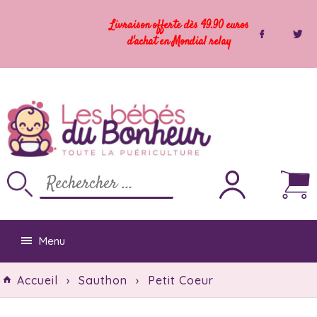
Livraison offerte dès 49.90 euros
d'achat en Mondial relay
Menu
Accueil
›
Sauthon
›
Petit Coeur