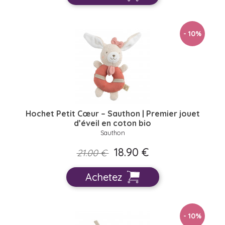
- 10
%
Hochet Petit Cœur – Sauthon | Premier jouet
d’éveil en coton bio
Sauthon
18.90 €
21.00 €
Achetez
- 10
%