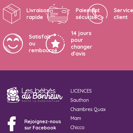
Livraison
Paiement
Servic
rapide
sécurisé
client
14 jours
Satisfait
pour
ou
changer
remboursé
d'avis
LICENCES
Sauthon
Chambres Quax
Mam
Rejoignez-nous
Chicco
sur Facebook