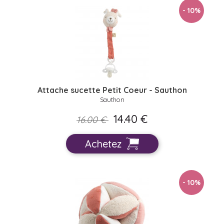
- 10
%
Attache sucette Petit Coeur - Sauthon
Sauthon
14.40 €
16.00 €
Achetez
- 10
%