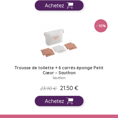
Achetez
- 10
%
Trousse de toilette + 6 carrés éponge Petit
Cœur – Sauthon
Sauthon
21.50 €
23.90 €
Achetez