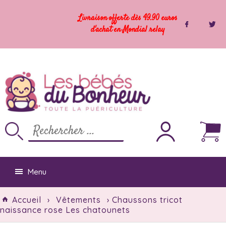
Livraison offerte dès 49.90 euros
d'achat en Mondial relay
Menu
Accueil
›
Vêtements
› Chaussons tricot
naissance rose Les chatounets