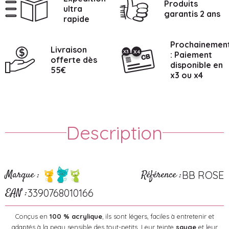
Produits
ultra
garantis 2 ans
rapide
Prochainemen
Livraison
: Paiement
offerte dès
disponible en
55€
x3 ou x4
Description
Marque :
Référence :
BB ROSE
EAN :
3390768010166
Conçus en
100 % acrylique
, ils sont légers, faciles à entretenir et
adaptés à la peau sensible des tout-petits. Leur teinte
sauge
et leur