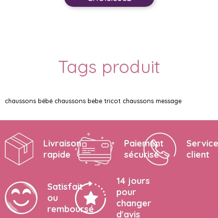
Tags produit
chaussons bébé
chaussons bebe tricot
chaussons message
Livraison
Paiement
Servic
rapide
sécurisé
client
14 jours
Satisfait
pour
ou
changer
remboursé
d'avis