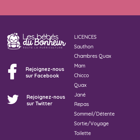
LICENCES
Sauthon
Chambres Quax
Mam
Rejoignez-nous
Chicco
sur Facebook
Quax
Jané
Rejoignez-nous
sur Twitter
Repas
Sommeil/Détente
Sortie/Voyage
Toilette